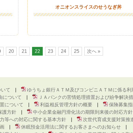
オニオンスライスのせうなぎ丼
9
20
21
22
23
24
25
次へ »
ついて
ゆうちょ銀行ＡＴＭ及びコンビニＡＴＭに係る利
由について
ＪＡバンクの苦情処理措置および紛争解決
置について
利益相反管理方針の概要
保険募集指
保護方針
中小企業金融円滑化法の期限到来後の対応方針
力等への対応に関する基本方針
次世代育成支援対策推
画
休眠預金活用法に関するお客さまへのお知らせ