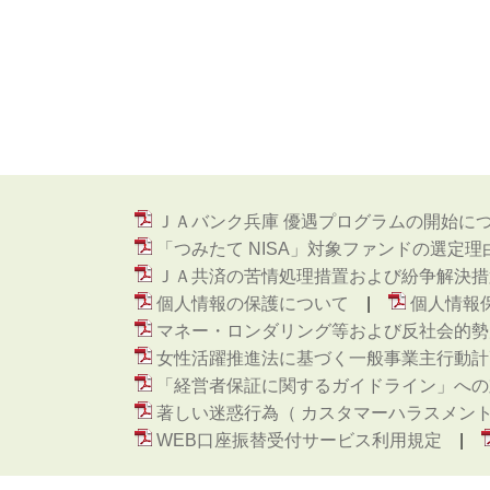
ＪＡバンク兵庫 優遇プログラムの開始に
「つみたて NISA」対象ファンドの選定理
ＪＡ共済の苦情処理措置および紛争解決措
個人情報の保護について
個人情報
マネー・ロンダリング等および反社会的勢
女性活躍推進法に基づく一般事業主行動計
「経営者保証に関するガイドライン」への
著しい迷惑行為（ カスタマーハラスメン
WEB口座振替受付サービス利用規定