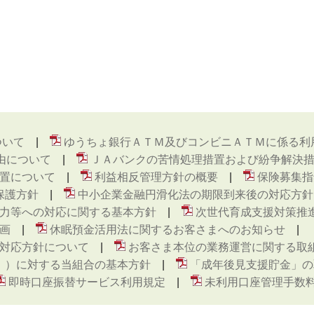
ついて
ゆうちょ銀行ＡＴＭ及びコンビニＡＴＭに係る利
由について
ＪＡバンクの苦情処理措置および紛争解決
置について
利益相反管理方針の概要
保険募集指
保護方針
中小企業金融円滑化法の期限到来後の対応方針
力等への対応に関する基本方針
次世代育成支援対策推
画
休眠預金活用法に関するお客さまへのお知らせ
対応方針について
お客さま本位の業務運営に関する取
ト ）に対する当組合の基本方針
「成年後見支援貯金」の
即時口座振替サービス利用規定
未利用口座管理手数