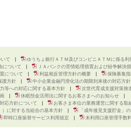
ついて
ゆうちょ銀行ＡＴＭ及びコンビニＡＴＭに係る利
由について
ＪＡバンクの苦情処理措置および紛争解決
置について
利益相反管理方針の概要
保険募集指
保護方針
中小企業金融円滑化法の期限到来後の対応方針
力等への対応に関する基本方針
次世代育成支援対策推
画
休眠預金活用法に関するお客さまへのお知らせ
対応方針について
お客さま本位の業務運営に関する取
ト ）に対する当組合の基本方針
「成年後見支援貯金」の
即時口座振替サービス利用規定
未利用口座管理手数