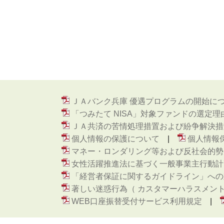
ＪＡバンク兵庫 優遇プログラムの開始に
「つみたて NISA」対象ファンドの選定理
ＪＡ共済の苦情処理措置および紛争解決措
個人情報の保護について
個人情報
マネー・ロンダリング等および反社会的勢
女性活躍推進法に基づく一般事業主行動計
「経営者保証に関するガイドライン」への
著しい迷惑行為（ カスタマーハラスメン
WEB口座振替受付サービス利用規定