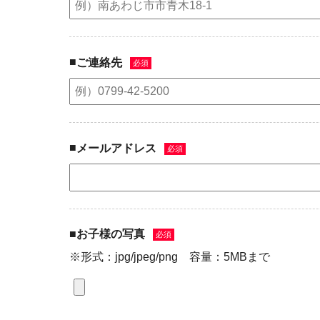
■
ご連絡先
必須
■
メールアドレス
必須
■
お子様の写真
必須
※形式：jpg/jpeg/png 容量：5MBまで