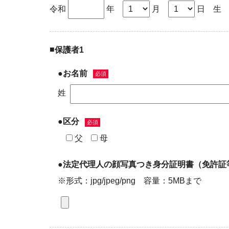
令和
年
月
日 生
■
保護者1
●お名前
必須
姓
●区分
必須
父
母
●法定代理人の顔写真つき身分証明書（免許証
※形式：jpg/jpeg/png 容量：5MBまで