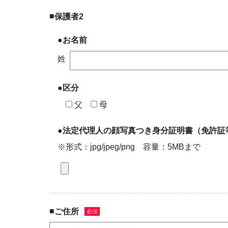
■
保護者2
●お名前
姓
●区分
父
母
●法定代理人の顔写真つき身分証明書（免許証
※形式：jpg/jpeg/png 容量：5MBまで
■
ご住所
必須