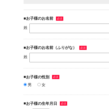
■
お子様のお名前
必須
姓
■
お子様のお名前（ふりがな）
必須
姓
■
お子様の性別
必須
男
女
■
お子様の生年月日
必須