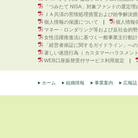
「つみたて NISA」対象ファンドの選定理
ＪＡ共済の苦情処理措置および紛争解決措
個人情報の保護について
個人情報
マネー・ロンダリング等および反社会的勢
女性活躍推進法に基づく一般事業主行動計
「経営者保証に関するガイドライン」への
著しい迷惑行為（ カスタマーハラスメン
WEB口座振替受付サービス利用規定
ホーム
組織情報
事業案内
広報誌