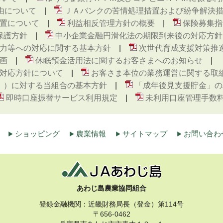
由について
ＪＡバンクの苦情処理措置および紛争解決
置について
利益相反管理方針の概要
保険募集指
保護方針
中小企業金融円滑化法の期限到来後の対応方針
力等への対応に関する基本方針
次世代育成支援対策推
画
休眠預金活用法に関するお客さまへのお知らせ
対応方針について
お客さま本位の業務運営に関する取
ト ）に対する当組合の基本方針
「成年後見支援貯金」の
即時口座振替サービス利用規定
未利用口座管理手数
ショッピング
農業情報
サイトマップ
お問い合わ
あわじ島農業協同組合
登録金融機関：近畿財務局長（登金）第114号
〒656-0462