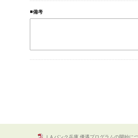
■
備考
ＪＡバンク兵庫 優遇プログラムの開始に