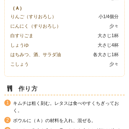
（Ａ）
りんご（すりおろし）
小1/4個分
にんにく（すりおろし）
少々
白すりごま
大さじ1杯
しょうゆ
大さじ4杯
はちみつ、酒、サラダ油
各大さじ1杯
こしょう
少々
作り方
キムチは粗く刻む。レタスは食べやすくちぎってお
く。
ボウルに（Ａ）の材料を入れ、混ぜる。