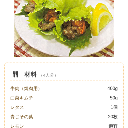
材料
（4人分）
牛肉（焼肉用）
400g
白菜キムチ
50g
レタス
1個
青じその葉
20枚
レモン
適宜