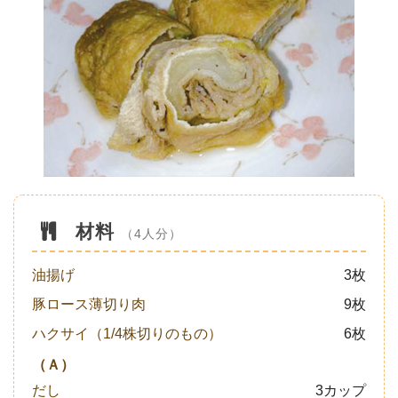
材料
（4人分）
油揚げ
3枚
豚ロース薄切り肉
9枚
ハクサイ（1/4株切りのもの）
6枚
（Ａ）
だし
3カップ