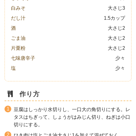
白みそ
大さじ3
だし汁
1.5カップ
酒
大さじ2
ごま油
大さじ2
片栗粉
大さじ2
七味唐辛子
少々
塩
少々
作り方
豆腐はしっかり水切りし、一口大の角切りにする。レ
タスはちぎって、しょうがはみじん切り、ねぎは小口
切りにする。
ひき肉は塩とごま油大さじ1を加えて混ぜておく。