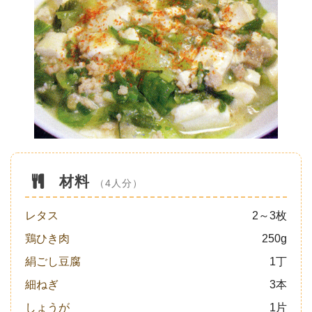
材料
（4人分）
レタス
2～3枚
鶏ひき肉
250g
絹ごし豆腐
1丁
細ねぎ
3本
しょうが
1片