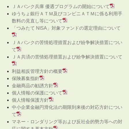
ＪＡバンク兵庫 優遇プログラムの開始について
ゆうちょ銀行ＡＴＭ及びコンビニＡＴＭに係る利用手
数料の見直し等について
「つみたて NISA」対象ファンドの選定理由について
ＪＡバンクの苦情処理措置および紛争解決措置につい
て
ＪＡ共済の苦情処理措置および紛争解決措置について
利益相反管理方針の概要
保険募集指針
金融商品の勧誘方針
個人情報の保護について
個人情報保護方針
中小企業金融円滑化法の期限到来後の対応方針につい
て
マネー・ロンダリング等および反社会的勢力等への対
応に関する基本方針