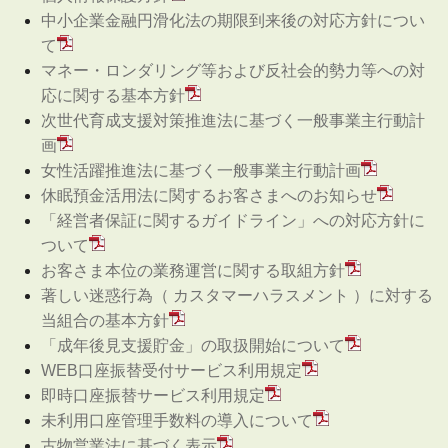
中小企業金融円滑化法の期限到来後の対応方針につい
て
マネー・ロンダリング等および反社会的勢力等への対
応に関する基本方針
次世代育成支援対策推進法に基づく一般事業主行動計
画
女性活躍推進法に基づく一般事業主行動計画
休眠預金活用法に関するお客さまへのお知らせ
「経営者保証に関するガイドライン」への対応方針に
ついて
お客さま本位の業務運営に関する取組方針
著しい迷惑行為（ カスタマーハラスメント ）に対する
当組合の基本方針
「成年後見支援貯金」の取扱開始について
WEB口座振替受付サービス利用規定
即時口座振替サービス利用規定
未利用口座管理手数料の導入について
古物営業法に基づく表示