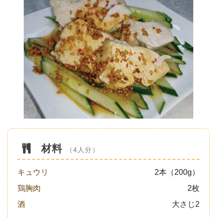
材料
（4人分）
キュウリ
2本（200g）
鶏胸肉
2枚
酒
大さじ2