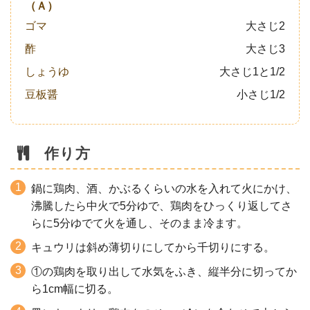
（Ａ）
ゴマ
大さじ2
酢
大さじ3
しょうゆ
大さじ1と1/2
豆板醤
小さじ1/2
作り方
鍋に鶏肉、酒、かぶるくらいの水を入れて火にかけ、
沸騰したら中火で5分ゆで、鶏肉をひっくり返してさ
らに5分ゆでて火を通し、そのまま冷ます。
キュウリは斜め薄切りにしてから千切りにする。
①の鶏肉を取り出して水気をふき、縦半分に切ってか
ら1cm幅に切る。