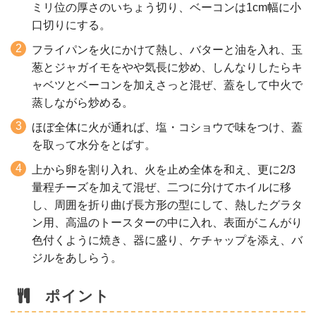
ミリ位の厚さのいちょう切り、ベーコンは1cm幅に小
口切りにする。
フライパンを火にかけて熱し、バターと油を入れ、玉
葱とジャガイモをやや気長に炒め、しんなりしたらキ
ャベツとベーコンを加えさっと混ぜ、蓋をして中火で
蒸しながら炒める。
ほぼ全体に火が通れば、塩・コショウで味をつけ、蓋
を取って水分をとばす。
上から卵を割り入れ、火を止め全体を和え、更に2/3
量程チーズを加えて混ぜ、二つに分けてホイルに移
し、周囲を折り曲げ長方形の型にして、熱したグラタ
ン用、高温のトースターの中に入れ、表面がこんがり
色付くように焼き、器に盛り、ケチャップを添え、バ
ジルをあしらう。
ポイント