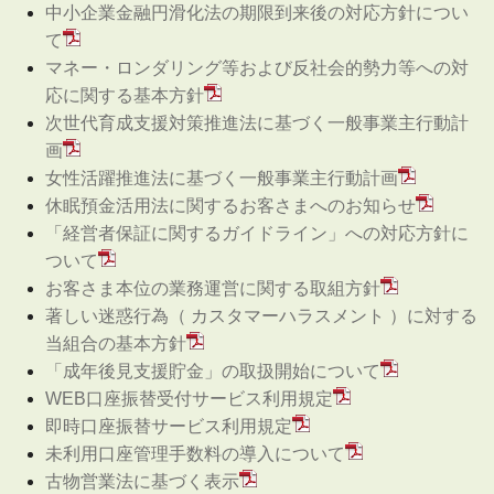
中小企業金融円滑化法の期限到来後の対応方針につい
て
マネー・ロンダリング等および反社会的勢力等への対
応に関する基本方針
次世代育成支援対策推進法に基づく一般事業主行動計
画
女性活躍推進法に基づく一般事業主行動計画
休眠預金活用法に関するお客さまへのお知らせ
「経営者保証に関するガイドライン」への対応方針に
ついて
お客さま本位の業務運営に関する取組方針
著しい迷惑行為（ カスタマーハラスメント ）に対する
当組合の基本方針
「成年後見支援貯金」の取扱開始について
WEB口座振替受付サービス利用規定
即時口座振替サービス利用規定
未利用口座管理手数料の導入について
古物営業法に基づく表示