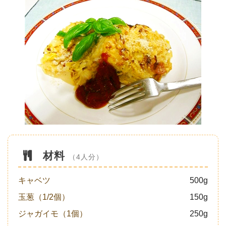
材料
（4人分）
キャベツ
500g
玉葱（1/2個）
150g
ジャガイモ（1個）
250g