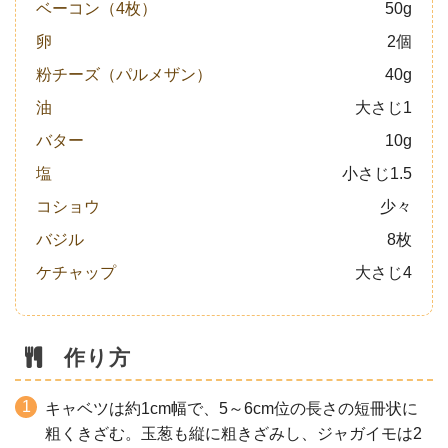
ベーコン（4枚）
50g
卵
2個
粉チーズ（パルメザン）
40g
油
大さじ1
バター
10g
塩
小さじ1.5
コショウ
少々
バジル
8枚
ケチャップ
大さじ4
作り方
キャベツは約1cm幅で、5～6cm位の長さの短冊状に
粗くきざむ。玉葱も縦に粗きざみし、ジャガイモは2