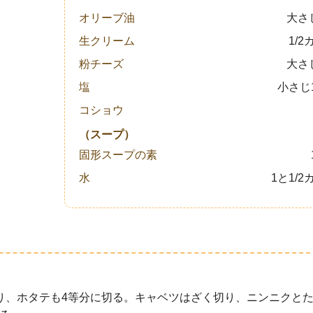
オリーブ油
大さ
生クリーム
1/2
粉チーズ
大さ
塩
小さじ1
コショウ
（スープ）
固形スープの素
水
1と1/2
り、ホタテも4等分に切る。キャベツはざく切り、ニンニクと