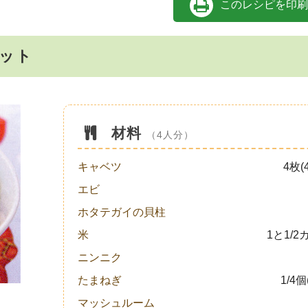
このレシピを印刷
ット
材料
（4人分）
キャベツ
4枚(4
エビ
ホタテガイの貝柱
米
1と1/2
ニンニク
たまねぎ
1/4個
マッシュルーム