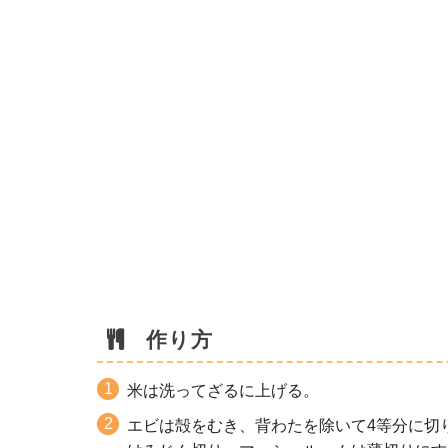
作り方
米は洗ってざるに上げる。
エビは殻をむき、背わたを除いて4等分に切