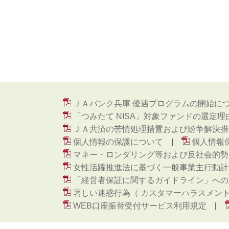
ＪＡバンク兵庫 優遇プログラムの開始に
「つみたて NISA」対象ファンドの選定理
ＪＡ共済の苦情処理措置および紛争解決措
個人情報の保護について
個人情報
マネー・ロンダリング等および反社会的勢
女性活躍推進法に基づく一般事業主行動計
「経営者保証に関するガイドライン」への
著しい迷惑行為（ カスタマーハラスメン
WEB口座振替受付サービス利用規定