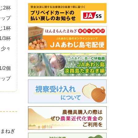
じ2杯
カップ
じ1杯
/3杯
少々
1/2個
カップ
たまねぎ