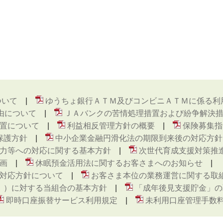
ついて
ゆうちょ銀行ＡＴＭ及びコンビニＡＴＭに係る利
由について
ＪＡバンクの苦情処理措置および紛争解決
置について
利益相反管理方針の概要
保険募集指
保護方針
中小企業金融円滑化法の期限到来後の対応方針
力等への対応に関する基本方針
次世代育成支援対策推
画
休眠預金活用法に関するお客さまへのお知らせ
対応方針について
お客さま本位の業務運営に関する取
ト ）に対する当組合の基本方針
「成年後見支援貯金」の
即時口座振替サービス利用規定
未利用口座管理手数