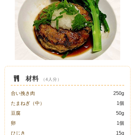
材料
（4人分）
合い挽き肉
250g
たまねぎ（中）
1個
豆腐
50g
卵
1個
ひじき
15g