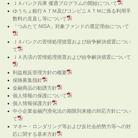
ＪＡバンク兵庫 優遇プログラムの開始について
ゆうちょ銀行ＡＴＭ及びコンビニＡＴＭに係る利用手
数料の見直し等について
「つみたて NISA」対象ファンドの選定理由について
ＪＡバンクの苦情処理措置および紛争解決措置につい
て
ＪＡ共済の苦情処理措置および紛争解決措置について
利益相反管理方針の概要
保険募集指針
金融商品の勧誘方針
個人情報の保護について
個人情報保護方針
中小企業金融円滑化法の期限到来後の対応方針につい
て
マネー・ロンダリング等および反社会的勢力等への対
応に関する基本方針