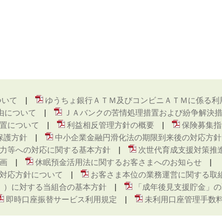
ついて
ゆうちょ銀行ＡＴＭ及びコンビニＡＴＭに係る利
由について
ＪＡバンクの苦情処理措置および紛争解決
置について
利益相反管理方針の概要
保険募集指
保護方針
中小企業金融円滑化法の期限到来後の対応方針
力等への対応に関する基本方針
次世代育成支援対策推
画
休眠預金活用法に関するお客さまへのお知らせ
対応方針について
お客さま本位の業務運営に関する取
ト ）に対する当組合の基本方針
「成年後見支援貯金」の
即時口座振替サービス利用規定
未利用口座管理手数