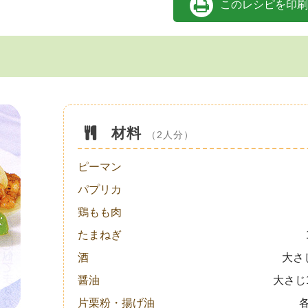
このレシピを印刷
材料
（2人分）
ピーマン
パプリカ
鶏もも肉
たまねぎ
酒
大さ
醤油
大さじ1
片栗粉・揚げ油