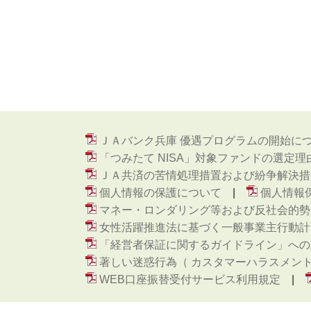
ＪＡバンク兵庫 優遇プログラムの開始に
「つみたて NISA」対象ファンドの選定理
ＪＡ共済の苦情処理措置および紛争解決措
個人情報の保護について
個人情報
マネー・ロンダリング等および反社会的勢
女性活躍推進法に基づく一般事業主行動計
「経営者保証に関するガイドライン」への
著しい迷惑行為（ カスタマーハラスメン
WEB口座振替受付サービス利用規定