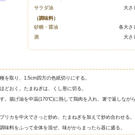
サラダ油
大さ
（調味料）
砂糖・醤油
各大さ
酒
大さ
を取り、1.5cm四方の色紙切りにする。
ほどおく。たまねぎは、くし形に切る。
。揚げ油を中温(170℃)に熱して鶏肉を入れ、箸で返しなが
プリカを中火でさっと炒め、たまねぎを加えて炒め合わせる。
調味料をふって全体を混ぜ、味がからまったら器に盛る。