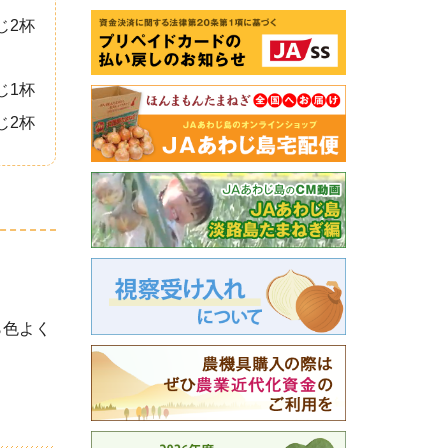
じ2杯
じ1杯
じ2杯
ら色よく