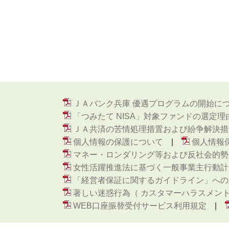
ＪＡバンク兵庫 優遇プログラムの開始に
「つみたて NISA」対象ファンドの選定理
ＪＡ共済の苦情処理措置および紛争解決措
個人情報の保護について
個人情報
マネー・ロンダリング等および反社会的勢
女性活躍推進法に基づく一般事業主行動計
「経営者保証に関するガイドライン」への
著しい迷惑行為（ カスタマーハラスメン
WEB口座振替受付サービス利用規定