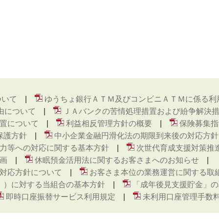
ついて
ゆうちょ銀行ＡＴＭ及びコンビニＡＴＭに係る利
由について
ＪＡバンクの苦情処理措置および紛争解決
置について
利益相反管理方針の概要
保険募集指
保護方針
中小企業金融円滑化法の期限到来後の対応方針
力等への対応に関する基本方針
次世代育成支援対策推
画
休眠預金活用法に関するお客さまへのお知らせ
対応方針について
お客さま本位の業務運営に関する取
ト ）に対する当組合の基本方針
「成年後見支援貯金」の
即時口座振替サービス利用規定
未利用口座管理手数