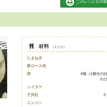
このレシピを印刷
材料
（4人分）
たまねぎ
豚ロース肉
卵
4個（1個分の
わ
シイタケ
干貝柱
2
ニンジン