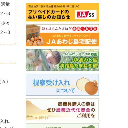
適量
2～3
少々
2～3
（Ａ）
入れ、