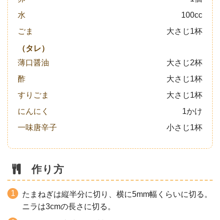
水
100cc
ごま
大さじ1杯
（タレ）
薄口醤油
大さじ2杯
酢
大さじ1杯
すりごま
大さじ1杯
にんにく
1かけ
一味唐辛子
小さじ1杯
作り方
たまねぎは縦半分に切り、横に5mm幅くらいに切る。
ニラは3cmの長さに切る。