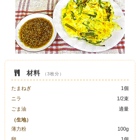
材料
（3枚分）
たまねぎ
1個
ニラ
1/2束
ごま油
適量
（生地）
薄力粉
100g
卵
1個