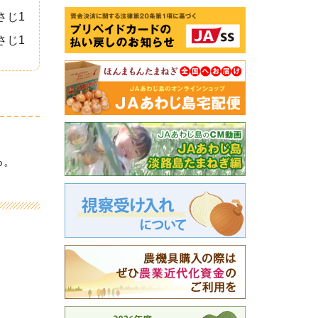
さじ1
さじ1
る。