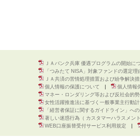
ＪＡバンク兵庫 優遇プログラムの開始に
「つみたて NISA」対象ファンドの選定理
ＪＡ共済の苦情処理措置および紛争解決措
個人情報の保護について
個人情報
マネー・ロンダリング等および反社会的勢
女性活躍推進法に基づく一般事業主行動計
「経営者保証に関するガイドライン」への
著しい迷惑行為（ カスタマーハラスメン
WEB口座振替受付サービス利用規定