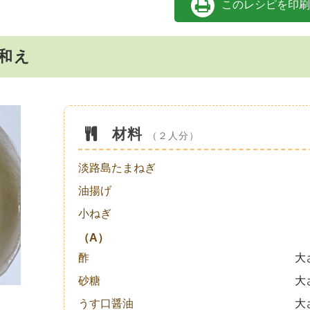
このレシピを印刷
和え
材料
（２人分）
淡路島たまねぎ
油揚げ
小ねぎ
（A）
酢
大
砂糖
大
うす口醤油
大