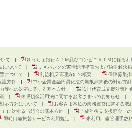
ついて
ゆうちょ銀行ＡＴＭ及びコンビニＡＴＭに係る利
由について
ＪＡバンクの苦情処理措置および紛争解決
置について
利益相反管理方針の概要
保険募集指
保護方針
中小企業金融円滑化法の期限到来後の対応方針
力等への対応に関する基本方針
次世代育成支援対策推
画
休眠預金活用法に関するお客さまへのお知らせ
対応方針について
お客さま本位の業務運営に関する取
ト ）に対する当組合の基本方針
「成年後見支援貯金」の
即時口座振替サービス利用規定
未利用口座管理手数