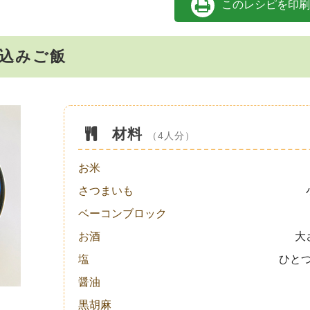
このレシピを印刷
込みご飯
材料
（4人分）
お米
さつまいも
ベーコンブロック
お酒
大
塩
ひと
醤油
黒胡麻