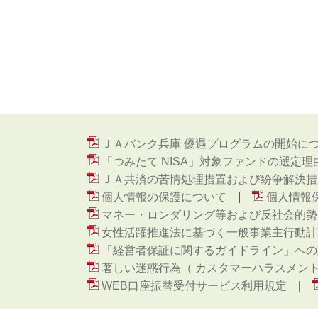
ＪＡバンク兵庫 優遇プログラムの開始に
「つみたて NISA」対象ファンドの選定理
ＪＡ共済の苦情処理措置および紛争解決措
個人情報の保護について
個人情報
マネー・ロンダリング等および反社会的勢
女性活躍推進法に基づく一般事業主行動計
「経営者保証に関するガイドライン」への
著しい迷惑行為（ カスタマーハラスメン
WEB口座振替受付サービス利用規定