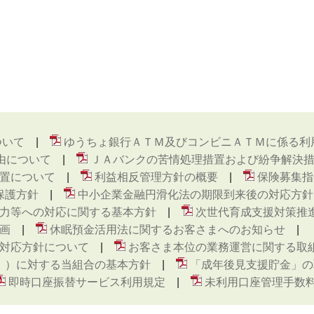
ついて
ゆうちょ銀行ＡＴＭ及びコンビニＡＴＭに係る利
由について
ＪＡバンクの苦情処理措置および紛争解決
置について
利益相反管理方針の概要
保険募集指
保護方針
中小企業金融円滑化法の期限到来後の対応方針
力等への対応に関する基本方針
次世代育成支援対策推
画
休眠預金活用法に関するお客さまへのお知らせ
対応方針について
お客さま本位の業務運営に関する取
ト ）に対する当組合の基本方針
「成年後見支援貯金」の
即時口座振替サービス利用規定
未利用口座管理手数