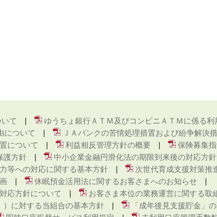
ついて
ゆうちょ銀行ＡＴＭ及びコンビニＡＴＭに係る利
由について
ＪＡバンクの苦情処理措置および紛争解決
置について
利益相反管理方針の概要
保険募集指
保護方針
中小企業金融円滑化法の期限到来後の対応方針
力等への対応に関する基本方針
次世代育成支援対策推
画
休眠預金活用法に関するお客さまへのお知らせ
対応方針について
お客さま本位の業務運営に関する取
ト ）に対する当組合の基本方針
「成年後見支援貯金」の